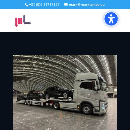
+31 (0)6 11717157
mark@marklampe.eu